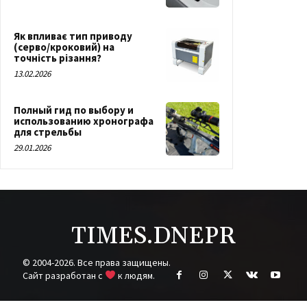
Як впливає тип приводу
(серво/кроковий) на
точність різання?
13.02.2026
Полный гид по выбору и
использованию хронографа
для стрельбы
29.01.2026
TIMES.DNEPR
© 2004-2026. Все права защищены.
Cайт разработан с
к людям.