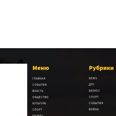
Меню
Рубрики
NEWS
ГЛАВНАЯ
ДТП
СОБЫТИЯ
БИЗНЕС
ВЛАСТЬ
СПОРТ
ОБЩЕСТВО
СОБЫТИЯ
КУЛЬТУРА
ВОЙНА
СПОРТ
БИЗНЕС