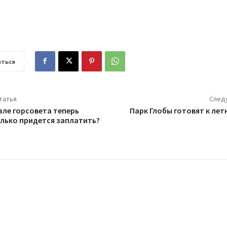
ться
татья
След
зле горсовета теперь
Парк Глобы готовят к лет
олько придется заплатить?