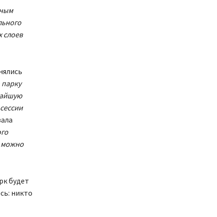
сным
льного
х слоев
нялись
 парку
жайшую
 сессии
зала
ого
т можно
рк будет
сь: никто