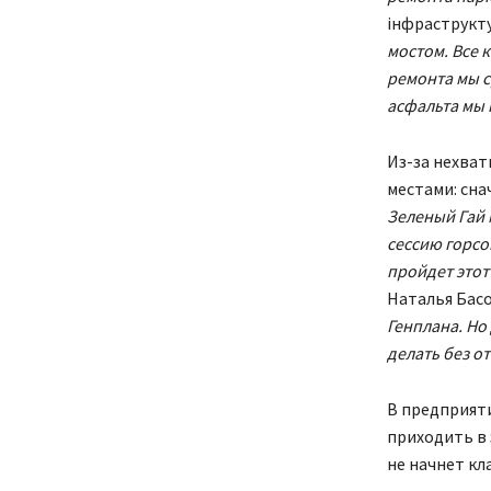
інфраструкту
мостом. Все 
ремонта мы с
асфальта мы
Из-за нехват
местами: сна
Зеленый Гай 
сессию горсо
пройдет этот
Наталья Басо
Генплана. Но
делать без о
В предприяти
приходить в 
не начнет кл