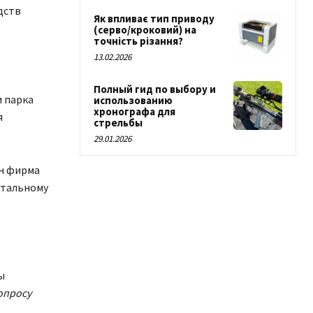
дств
Як впливає тип приводу
(серво/кроковий) на
точність різання?
13.02.2026
Полный гид по выбору и
и парка
использованию
хронографа для
я
стрельбы
29.01.2026
рн фирма
итальному
ы
опросу