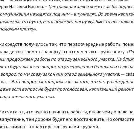
ра» Наталья Басова. –
Центральная аллея лежит как бы подве
коммуникации находятся под ним – в туннелях. Во время капита
режем часть грунта, и это облегчит нагрузку. Вместо нескольки
 положим плитку
».
ки средств получилось так, что первоочередные работы поме
чала делают ремонт наверху, а потом меняют трубы внизу. «
По
мы продолжаем работы по отводу земельного участка. На бли
вета будет вынесен вопрос по утверждению Генплана и если на
 вопрос, то мы сразу закончим отвод земельного участка,
— ска
ва. –
Этот вопрос застопорился из-за того, что нет утвержденн
 даже если вопрос не будет проголосован, капитальный ремон
твода земельного участка
».
и считают, что нужно начинать работы, иначе чем дольше па
запустение, тем дороже будет его восстановить. Но согласите
асть ламинат в квартире с дырявыми трубами.