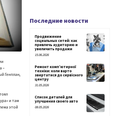
Последние новости
Продвижение
социальных сетей: как
привлечь аудиторию и
увеличить продажи
15.06.2026
ии
Ремонт комп’ютерної
а –
техніки: коли варто
ый Генплан,
звертатися до сервісного
центру
31.05.2026
тоял
Список деталей для
ура» и там
улучшения своего авто
лема этой
08.05.2026