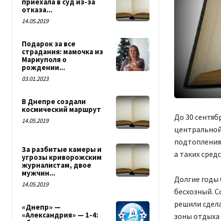
приехала в суд из-за
отказа...
14.05.2019
Подарок за все
страдания: мамочка из
Мариуполя о
рождении...
03.01.2023
В Днепре создали
космический маршрут
До 30 сентяб
14.05.2019
центральной 
подтопления 
За разбитые камеры и
а таких сред
угрозы криворожским
журналистам, двое
мужчин...
Долгие годы 
14.05.2019
бесхозный. С
решили сдел
«Днепр» —
«Александрия» — 1-4:
зоны отдыха 