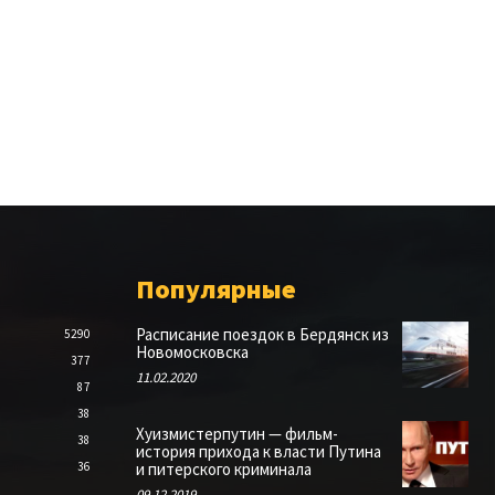
Популярные
Расписание поездок в Бердянск из
5290
Новомосковска
377
11.02.2020
87
38
Хуизмистерпутин — фильм-
38
история прихода к власти Путина
36
и питерского криминала
09.12.2019