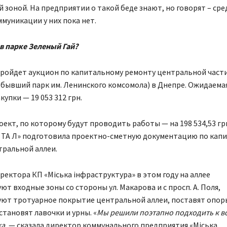
 зоной. На предприятии о такой беде знают, но говорят – сре
муникации у них пока нет.
в парке Зеленый Гай?
пройдет аукцион по капитальному ремонту центральной част
бывший парк им. Ленинского комсомола) в Днепре. Ожидаема
купки — 19 053 312 грн.
оект, по которому будут проводить работы — на 198 534,53 г
 ТА Л» подготовила проектно-сметную документацию по кап
тральной аллеи.
ректора КП «Міська інфраструктура» в этом году на аллее
т входные зоны со стороны ул. Макарова и с просп. А. Поля,
ют тротуарное покрытие центральной аллеи, поставят опор
становят лавочки и урны. «
Мы решили поэтапно подходить к в
ка
, — сказала директор коммунального предприятия «Міська