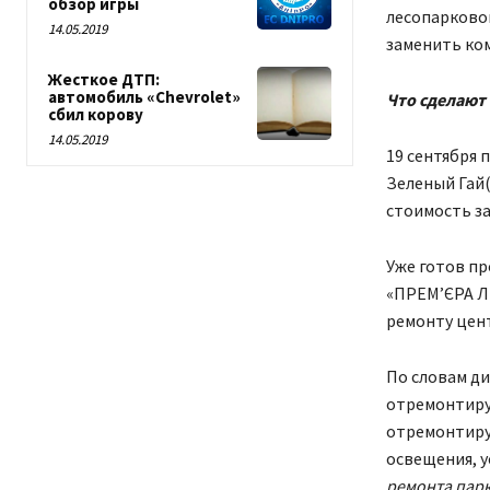
обзор игры
лесопарковой
14.05.2019
заменить ком
Жесткое ДТП:
автомобиль «Chevrolet»
Что сделают 
сбил корову
14.05.2019
19 сентября 
Зеленый Гай(
стоимость за
Уже готов пр
«ПРЕМ’ЄРА Л
ремонту цен
По словам ди
отремонтирую
отремонтиру
освещения, у
ремонта пар