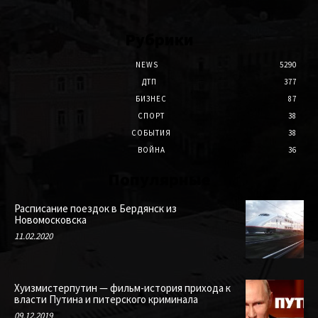
Рубрики
NEWS
5290
ДТП
377
БИЗНЕС
87
СПОРТ
38
СОБЫТИЯ
38
ВОЙНА
36
Популярные
Расписание поездок в Бердянск из
Новомосковска
11.02.2020
Хуизмистерпутин — фильм-история прихода к
власти Путина и питерского криминала
09.12.2019