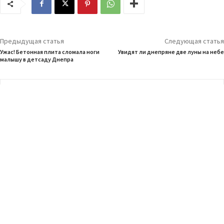
Предыдущая статья
Следующая статья
Ужас! Бетонная плита сломала ноги
Увидят ли днепряне две луны на небе
малышу в детсаду Днепра