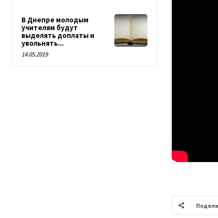
В Днепре молодым
учителям будут
выделять доплаты и
увольнять...
14.05.2019
Подели