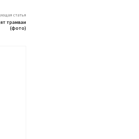
ующая статья
дят трамваи
(фото)