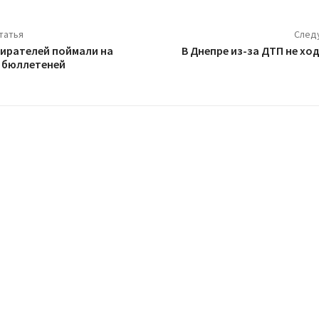
татья
След
бирателей поймали на
В Днепре из-за ДТП не хо
 бюллетеней