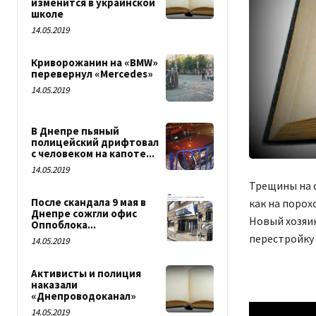
изменится в украинской
школе
14.05.2019
Криворожанин на «BMW»
перевернул «Mercedes»
14.05.2019
В Днепре пьяный
полицейский дрифтовал
с человеком на капоте...
14.05.2019
Трещины на с
После скандала 9 мая в
как на порох
Днепре сожгли офис
Новый хозяин
Оппоблока...
перестройку 
14.05.2019
Активисты и полиция
наказали
«Днепроводоканал»
14.05.2019