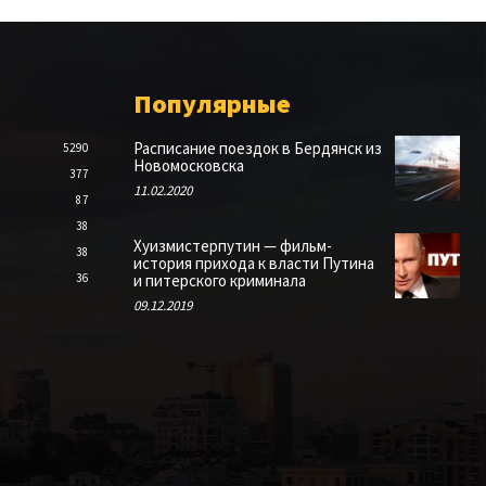
Популярные
Расписание поездок в Бердянск из
5290
Новомосковска
377
11.02.2020
87
38
Хуизмистерпутин — фильм-
38
история прихода к власти Путина
36
и питерского криминала
09.12.2019