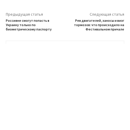
Предыдущая статья
Следующая статья
Россияне смогут попасть в
Рев двигателей, заносы и визг
Украину только по
тормозов: что происходило на
биометрическому паспорту
Фестивальном причале