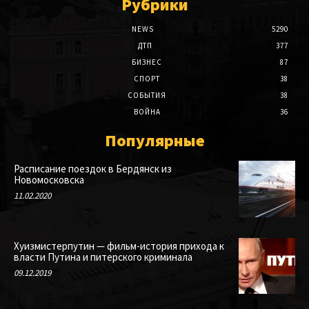
Рубрики
NEWS
5290
ДТП
377
БИЗНЕС
87
СПОРТ
38
СОБЫТИЯ
38
ВОЙНА
36
Популярные
Расписание поездок в Бердянск из
Новомосковска
11.02.2020
Хуизмистерпутин — фильм-история прихода к
власти Путина и питерского криминала
09.12.2019