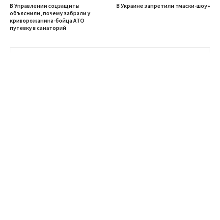
В Управлении соцзащиты
В Украине запретили «маски-шоу»
объяснили, почему забрали у
криворожанина-бойца АТО
путевку в санаторий