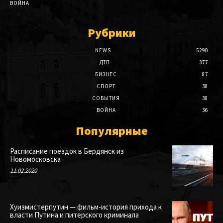
ВОЙНА
Рубрики
NEWS
5290
ДТП
377
БИЗНЕС
87
СПОРТ
38
СОБЫТИЯ
38
ВОЙНА
36
Популярные
Расписание поездок в Бердянск из
Новомосковска
11.02.2020
Хуизмистерпутин — фильм-история прихода к
власти Путина и питерского криминала