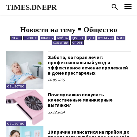
TIMES.DNEPR
Новости на тему ≡
Общество
NEWS
БИЗНЕС
ВЛАСТЬ
ВОЙНА
ДРУГИЕ
ДТП
КУЛЬТУРА
МИР
СОБЫТИЯ
СПОРТ
Забота, которая лечит:
профессиональный уход и
эффективное лечение пролежней
в доме престарелых
06.05.2025
ОБЩЕСТВО
Почему важно покупать
качественные маникюрные
вытяжки?
23.12.2024
ОБЩЕСТВО
10 причин записатися на прийом до